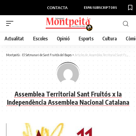
CONTACTA
ESPAI SUBSCRIPTORS
Actualitat
Escoles
Opinió
Esports
Cultura
Còmi
Montpeità - El Setmanari de Sant Fruitós del Bages
>
Articles de: Assemblea Territorial Sant Fruitós x la Independència Assemblea Nacional Catalana
Assemblea Territorial Sant Fruitós x la
Independència Assemblea Nacional Catalana