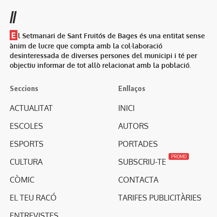
//
E
l Setmanari de Sant Fruitós de Bages és una entitat sense
ànim de lucre que compta amb la col·laboració
desinteressada de diverses persones del municipi i té per
objectiu informar de tot allò relacionat amb la població.
Seccions
Enllaços
ACTUALITAT
INICI
ESCOLES
AUTORS
ESPORTS
PORTADES
PROMO
CULTURA
SUBSCRIU-TE
CÒMIC
CONTACTA
EL TEU RACÓ
TARIFES PUBLICITÀRIES
ENTREVISTES