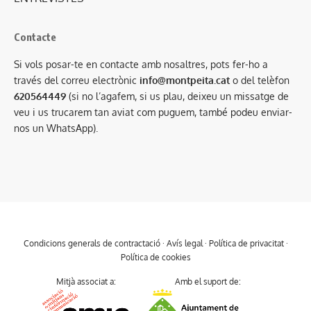
Contacte
Si vols posar-te en contacte amb nosaltres, pots fer-ho a
través del correu electrònic
info@montpeita.cat
o del telèfon
620564449
(si no l’agafem, si us plau, deixeu un missatge de
veu i us trucarem tan aviat com puguem, també podeu enviar-
nos un WhatsApp).
Condicions generals de contractació
·
Avís legal
·
Política de privacitat
·
Política de cookies
Mitjà associat a:
Amb el suport de: