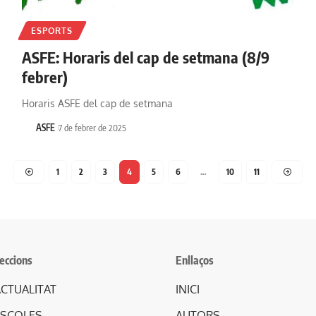
ESPORTS
ASFE: Horaris del cap de setmana (8/9
febrer)
Horaris ASFE del cap de setmana
ASFE
7 de febrer de 2025
1
2
3
4
5
6
…
10
11
eccions
Enllaços
CTUALITAT
INICI
ESCOLES
AUTORS