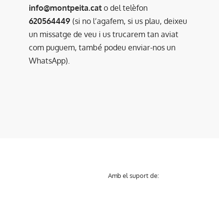
info@montpeita.cat
o del telèfon
620564449
(si no l’agafem, si us plau, deixeu
un missatge de veu i us trucarem tan aviat
com puguem, també podeu enviar-nos un
WhatsApp).
Amb el suport de: