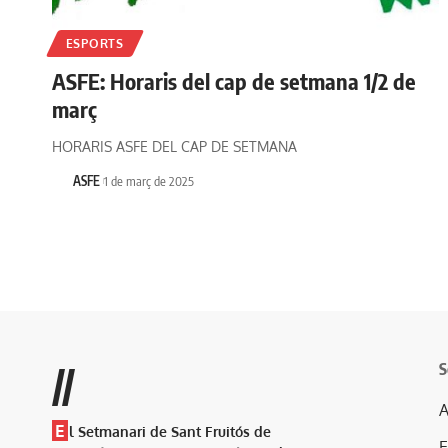
ESPORTS
ASFE: Horaris del cap de setmana 1/2 de
març
HORARIS ASFE DEL CAP DE SETMANA
ASFE
1 de març de 2025
S
//
A
E
l Setmanari de Sant Fruitós de