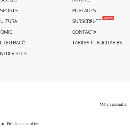
ESPORTS
PORTADES
PROMO
CULTURA
SUBSCRIU-TE
CÒMIC
CONTACTA
L TEU RACÓ
TARIFES PUBLICITÀRIES
ENTREVISTES
Mitjà associat a:
tat
·
Política de cookies