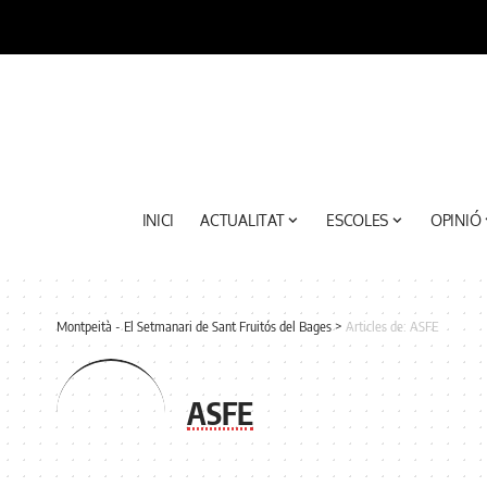
INICI
ACTUALITAT
ESCOLES
OPINIÓ
Montpeità - El Setmanari de Sant Fruitós del Bages
>
Articles de: ASFE
ASFE