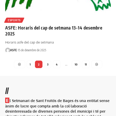
ESPORTS
ASFE: Horaris del cap de setmana 13-14 desembre
2025
Horaris asfe del cap de setmana
ASFE
15 de desembre de 2025
1
2
3
4
…
10
11
//
E
l Setmanari de Sant Fruitós de Bages és una entitat sense
ànim de lucre que compta amb la col·laboració
desinteressada de diverses persones del municipi i té per