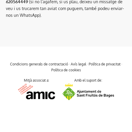
620564449
(si no l’agafem, si us plau, deixeu un missatge de
veu i us trucarem tan aviat com puguem, també podeu enviar-
nos un WhatsApp).
Condicions generals de contractació
·
Avís legal
·
Política de privacitat
·
Política de cookies
Mitjà associat a:
Amb el suport de: