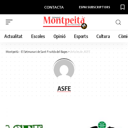
CONTACTA
ESPAI SUBSCRIPTORS
Actualitat
Escoles
Opinió
Esports
Cultura
Còmi
Montpeità - El Setmanari de Sant Fruitós del Bages
>
Articles de: ASFE
ASFE