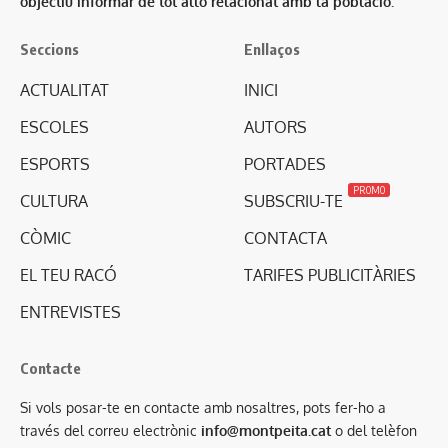
objectiu informar de tot allò relacionat amb la població.
Seccions
Enllaços
ACTUALITAT
INICI
ESCOLES
AUTORS
ESPORTS
PORTADES
PROMO
CULTURA
SUBSCRIU-TE
CÒMIC
CONTACTA
EL TEU RACÓ
TARIFES PUBLICITÀRIES
ENTREVISTES
Contacte
Si vols posar-te en contacte amb nosaltres, pots fer-ho a
través del correu electrònic
info@montpeita.cat
o del telèfon