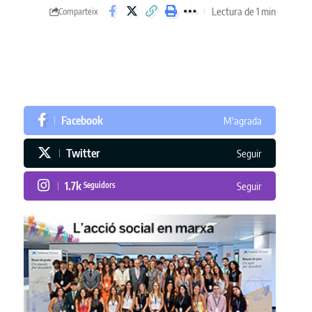
Lectura de 1 min
Comparteix
Facebook
M'agrada
Twitter
Seguir
1.7k
Seguidors
Seguir