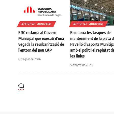
ACTIVITAT MUNICIPAL
ACTIVITAT MUNICIPAL
ERC reclama al Govern
En marxa les tasques de
Municipal que executi d’una
manteniment de la pista d
vegada la reurbanització de
Pavelló d’Esports Municip
l’entorn del nou CAP
amb el polit i el repintat d
les línies
6 d'agost de 2026
5 d'agost de 2026