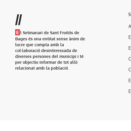
S
//
A
E
l Setmanari de Sant Fruitós de
Bages és una entitat sense ànim de
lucre que compta amb la
col·laboració desinteressada de
diverses persones del municipi i té
per objectiu informar de tot allò
relacionat amb la població.
E