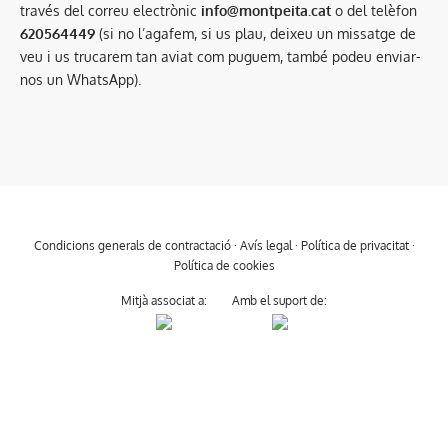
través del correu electrònic
info@montpeita.cat
o del telèfon
620564449
(si no l’agafem, si us plau, deixeu un missatge de
veu i us trucarem tan aviat com puguem, també podeu enviar-
nos un WhatsApp).
Condicions generals de contractació
·
Avís legal
·
Política de privacitat
·
Política de cookies
Mitjà associat a:
Amb el suport de: