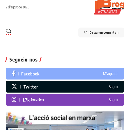
2 d'agost de 2026
ACTUALITAT
Deixar un comentari
Segueix-nos
Facebook
M'agrada
Twitter
Seguir
1.7k
Seguir
Seguidors