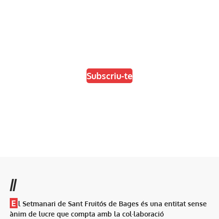
En paper i/o en digital
Escull el format que més t'agradi
Subscriu-te
//
E
l Setmanari de Sant Fruitós de Bages és una entitat sense
ànim de lucre que compta amb la col·laboració