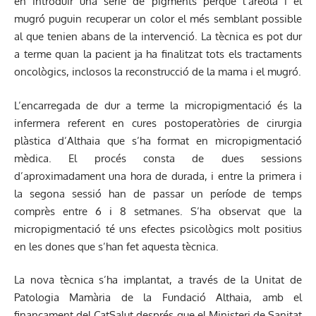
en introduir una sèrie de pigments perquè l’arèola i el
mugró puguin recuperar un color el més semblant possible
al que tenien abans de la intervenció. La tècnica es pot dur
a terme quan la pacient ja ha finalitzat tots els tractaments
oncològics, inclosos la reconstrucció de la mama i el mugró.
L’encarregada de dur a terme la micropigmentació és la
infermera referent en cures postoperatòries de cirurgia
plàstica d’Althaia que s’ha format en micropigmentació
mèdica. El procés consta de dues sessions
d’aproximadament una hora de durada, i entre la primera i
la segona sessió han de passar un període de temps
comprès entre 6 i 8 setmanes. S’ha observat que la
micropigmentació té uns efectes psicològics molt positius
en les dones que s’han fet aquesta tècnica.
La nova tècnica s’ha implantat, a través de la Unitat de
Patologia Mamària de la Fundació Althaia, amb el
finançament del CatSalut després que el Ministeri de Sanitat