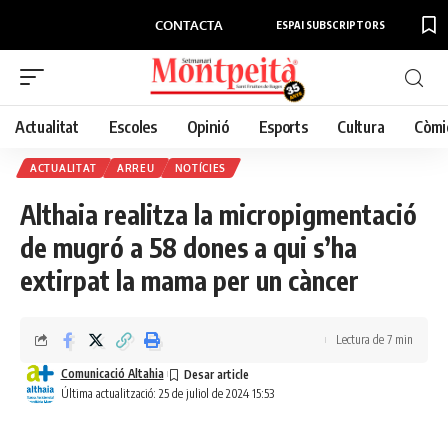
CONTACTA
ESPAI SUBSCRIPTORS
Actualitat
Escoles
Opinió
Esports
Cultura
Còmi
ACTUALITAT
ARREU
NOTÍCIES
Althaia realitza la micropigmentació
de mugró a 58 dones a qui s’ha
extirpat la mama per un càncer
Lectura de 7 min
Comunicació Altahia
Última actualització: 25 de juliol de 2024 15:53