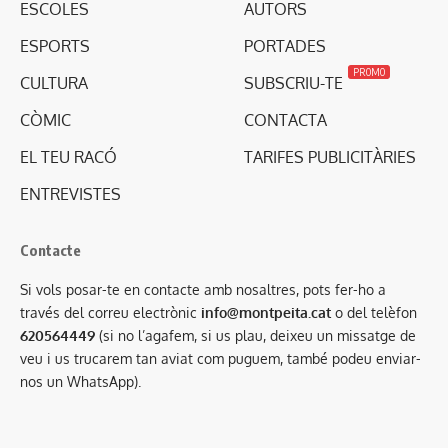
ESCOLES
AUTORS
ESPORTS
PORTADES
PROMO
CULTURA
SUBSCRIU-TE
CÒMIC
CONTACTA
EL TEU RACÓ
TARIFES PUBLICITÀRIES
ENTREVISTES
Contacte
Si vols posar-te en contacte amb nosaltres, pots fer-ho a
través del correu electrònic
info@montpeita.cat
o del telèfon
620564449
(si no l’agafem, si us plau, deixeu un missatge de
veu i us trucarem tan aviat com puguem, també podeu enviar-
nos un WhatsApp).