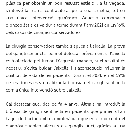
plàstica per obtenir un bon resultat estètic i, a la vegada,
s’intervé la mama contralateral per a una simetria, tot en
una única intervenció quirúrgica. Aquesta combinació
d’oncoplàstia es va dur a terme durant l’any 2021 en un 16%
dels casos de cirurgies conservadores.
La cirurgia conservadora també s’aplica a l’aixella. La prova
del gangli sentinella permet detectar prèviament si l’aixella
està afectada pel tumor. D’aquesta manera, si el resultat és
negatiu, s’evita buidar l’aixella i s’aconsegueix millorar la
qualitat de vida de les pacients. Durant el 2021, en el 59%
de les dones es va realitzar la biòpsia del gangli sentinella
com a única intervenció sobre l’aixella.
Cal destacar que, des de fa 4 anys, Althaia ha introduït la
biòpsia de gangli sentinella en pacients que primer s’han
hagut de tractar amb quimioteràpia i que en el moment del
diagnòstic tenien afectats els ganglis. Així, gràcies a una