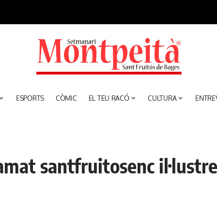
ESPORTS
CÒMIC
EL TEU RACÓ
CULTURA
ENTRE
amat santfruitosenc il·lustr