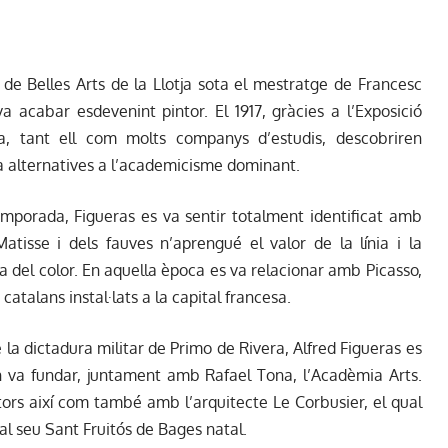
a de Belles Arts de la Llotja sota el mestratge de Francesc
a acabar esdevenint pintor. El 1917, gràcies a l’Exposició
a, tant ell com molts companys d’estudis, descobriren
a alternatives a l’academicisme dominant.
emporada, Figueras es va sentir totalment identificat amb
atisse i dels fauves n’aprengué el valor de la línia i la
ia del color. En aquella època es va relacionar amb Picasso,
 catalans instal·lats a la capital francesa.
a dictadura militar de Primo de Rivera, Alfred Figueras es
on va fundar, juntament amb Rafael Tona, l’Acadèmia Arts.
tors així com també amb l’arquitecte Le Corbusier, el qual
al seu Sant Fruitós de Bages natal.