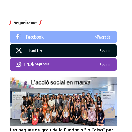
Segueix-nos
Facebook
M'agrada
Twitter
Seguir
1.7k
Seguidors
Seguir