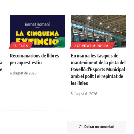
CULTURA
ACTIVITAT MUNICIPAL
Recomanacions de llibres
En marxa les tasques de
na
per aquest estiu
manteniment de la pista del
de
Pavelló d’Esports Municipal
6 d'agost de 2026
amb el polit i el repintat de
les línies
5 d'agost de 2026
Deixar un comentari