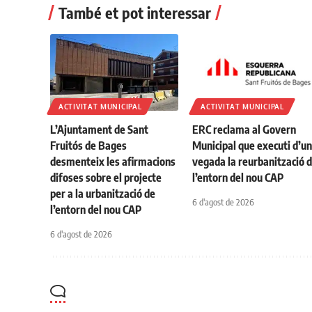
També et pot interessar
ACTIVITAT MUNICIPAL
ACTIVITAT MUNICIPAL
L’Ajuntament de Sant
ERC reclama al Govern
Fruitós de Bages
Municipal que executi d’u
desmenteix les afirmacions
vegada la reurbanització 
difoses sobre el projecte
l’entorn del nou CAP
per a la urbanització de
6 d'agost de 2026
l’entorn del nou CAP
6 d'agost de 2026