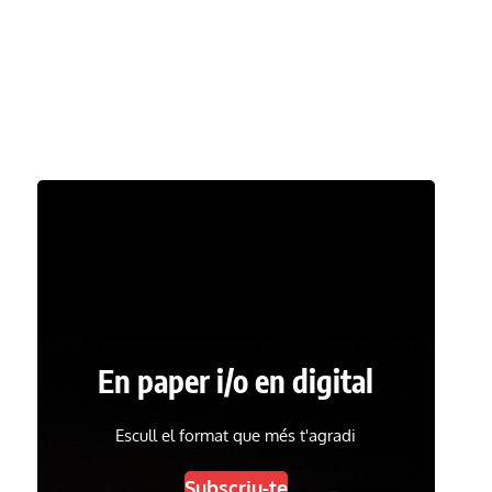
En paper i/o en digital
Escull el format que més t'agradi
Subscriu-te