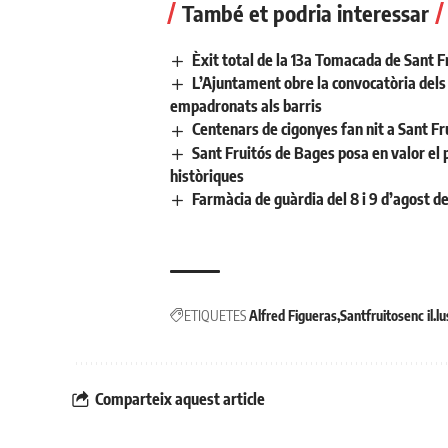
També et podria interessar
Èxit total de la 13a Tomacada de Sant F
L’Ajuntament obre la convocatòria dels a
empadronats als barris
Centenars de cigonyes fan nit a Sant Fr
Sant Fruitós de Bages posa en valor el 
històriques
Farmàcia de guàrdia del 8 i 9 d’agost d
ETIQUETES
Alfred Figueras
Santfruitosenc il.lu
Comparteix aquest article