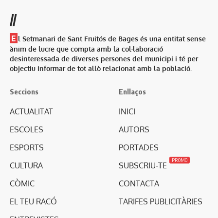
//
E
l Setmanari de Sant Fruitós de Bages és una entitat sense
ànim de lucre que compta amb la col·laboració
desinteressada de diverses persones del municipi i té per
objectiu informar de tot allò relacionat amb la població.
Seccions
Enllaços
ACTUALITAT
INICI
ESCOLES
AUTORS
ESPORTS
PORTADES
PROMO
CULTURA
SUBSCRIU-TE
CÒMIC
CONTACTA
EL TEU RACÓ
TARIFES PUBLICITÀRIES