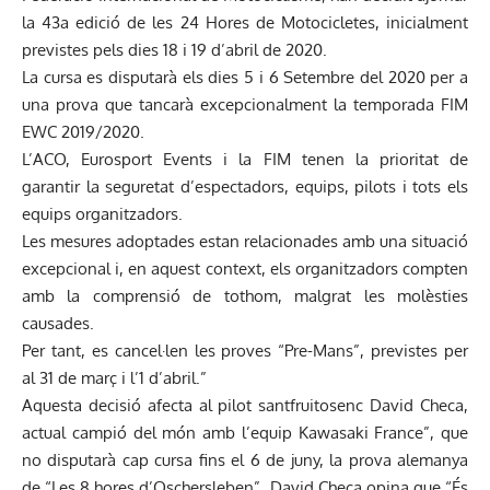
la 43a edició de les 24 Hores de Motocicletes, inicialment
previstes pels dies 18 i 19 d’abril de 2020.
La cursa es disputarà els dies 5 i 6 Setembre del 2020 per a
una prova que tancarà excepcionalment la temporada FIM
EWC 2019/2020.
L’ACO, Eurosport Events i la FIM tenen la prioritat de
garantir la seguretat d’espectadors, equips, pilots i tots els
equips organitzadors.
Les mesures adoptades estan relacionades amb una situació
excepcional i, en aquest context, els organitzadors compten
amb la comprensió de tothom, malgrat les molèsties
causades.
Per tant, es cancel·len les proves “Pre-Mans”, previstes per
al 31 de març i l’1 d’abril.”
Aquesta decisió afecta al pilot santfruitosenc David Checa,
actual campió del món amb l’equip Kawasaki France”, que
no disputarà cap cursa fins el 6 de juny, la prova alemanya
de “Les 8 hores d’Oschersleben”. David Checa opina que “És