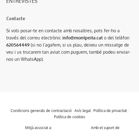
ENTREVISTES
Contacte
Si vols posar-te en contacte amb nosaltres, pots fer-ho a
través del correu electrònic
info@montpeita.cat
o del telèfon
620564449
(si no l’agafem, si us plau, deixeu un missatge de
veu i us trucarem tan aviat com puguem, també podeu enviar-
nos un WhatsApp).
Condicions generals de contractació
·
Avís legal
·
Política de privacitat
·
Política de cookies
Mitjà associat a:
Amb el suport de: