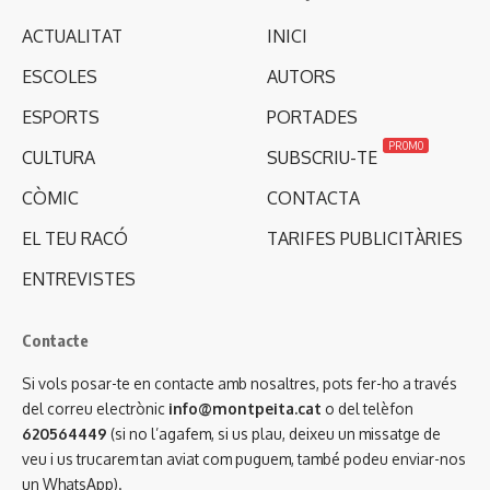
ACTUALITAT
INICI
ESCOLES
AUTORS
ESPORTS
PORTADES
PROMO
CULTURA
SUBSCRIU-TE
CÒMIC
CONTACTA
EL TEU RACÓ
TARIFES PUBLICITÀRIES
ENTREVISTES
Contacte
Si vols posar-te en contacte amb nosaltres, pots fer-ho a través
del correu electrònic
info@montpeita.cat
o del telèfon
620564449
(si no l’agafem, si us plau, deixeu un missatge de
veu i us trucarem tan aviat com puguem, també podeu enviar-nos
un WhatsApp).