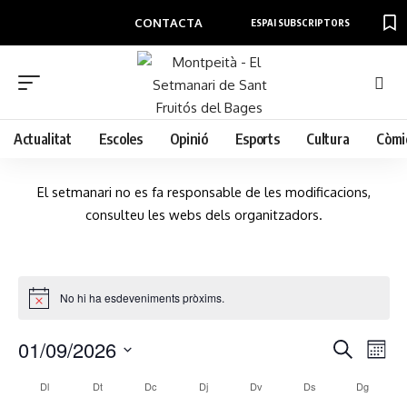
CONTACTA
ESPAI SUBSCRIPTORS
Actualitat
Escoles
Opinió
Esports
Cultura
Còmi
El setmanari no es fa responsable de les modificacions,
consulteu les webs dels organitzadors.
No hi ha esdeveniments pròxims.
01/09/2026
N
N
Cerca
Mes
a
a
Selecciona
v
C
Dl
Dt
Dc
Dj
Dv
Ds
Dg
v
una