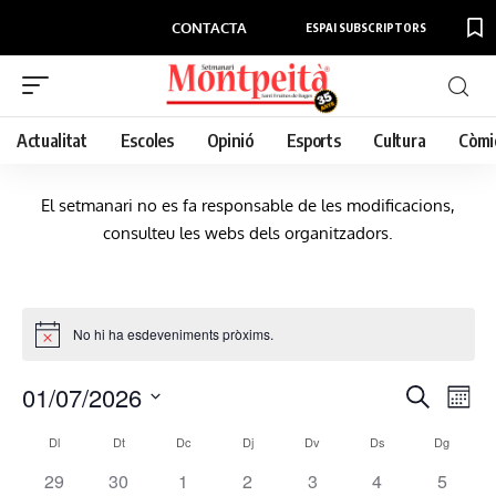
CONTACTA
ESPAI SUBSCRIPTORS
Actualitat
Escoles
Opinió
Esports
Cultura
Còmi
El setmanari no es fa responsable de les modificacions,
consulteu les webs dels organitzadors.
No hi ha esdeveniments pròxims.
01/07/2026
N
N
Cerca
Mes
a
a
Selecciona
v
C
Dl
Dt
Dc
Dj
Dv
Ds
Dg
v
una
e
a
0
0
0
0
0
0
0
29
30
1
2
3
4
5
e
data.
g