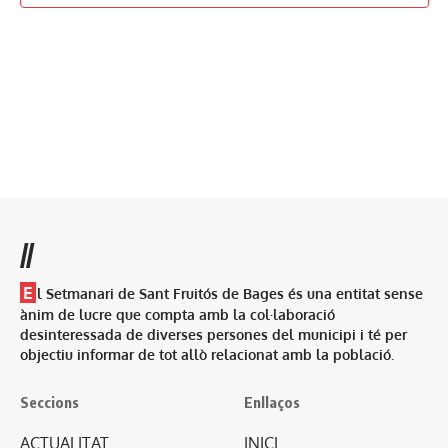
a
t
t
t
t
t
t
t
n
e
e
e
e
e
e
e
m
s
s
s
s
s
s
s
d
s
n
n
n
n
n
n
n
e
,
,
,
,
,
,
,
'
E
t
t
t
t
t
t
t
n
E
s
s
s
s
s
s
s
s
t
d
s
,
,
,
,
,
,
,
e
s
d
v
e
e
v
n
e
i
m
n
//
e
i
n
E
m
l Setmanari de Sant Fruitós de Bages és una entitat sense
t
ànim de lucre que compta amb la col·laboració
e
desinteressada de diverses persones del municipi i té per
n
objectiu informar de tot allò relacionat amb la població.
t
s
Seccions
Enllaços
ACTUALITAT
INICI