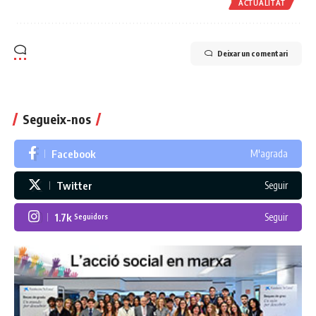
ACTUALITAT
Deixar un comentari
Segueix-nos
Facebook
M'agrada
Twitter
Seguir
1.7k
Seguir
Seguidors