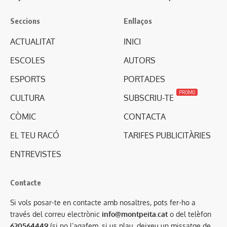
Seccions
Enllaços
ACTUALITAT
INICI
ESCOLES
AUTORS
ESPORTS
PORTADES
PROMO
CULTURA
SUBSCRIU-TE
CÒMIC
CONTACTA
EL TEU RACÓ
TARIFES PUBLICITÀRIES
ENTREVISTES
Contacte
Si vols posar-te en contacte amb nosaltres, pots fer-ho a
través del correu electrònic
info@montpeita.cat
o del telèfon
620564449
(si no l’agafem, si us plau, deixeu un missatge de