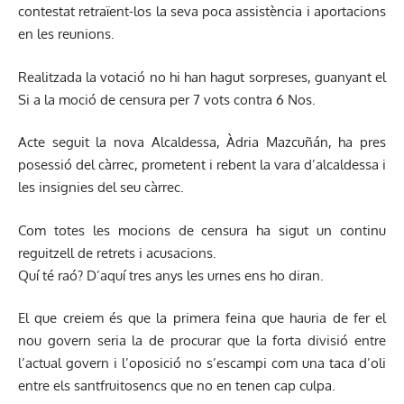
contestat retraïent-los la seva poca assistència i aportacions
en les reunions.
Realitzada la votació no hi han hagut sorpreses, guanyant el
Si a la moció de censura per 7 vots contra 6 Nos.
Acte seguit la nova Alcaldessa, Àdria Mazcuñán, ha pres
posessió del càrrec, prometent i rebent la vara d’alcaldessa i
les insignies del seu càrrec.
Com totes les mocions de censura ha sigut un continu
reguitzell de retrets i acusacions.
Quí té raó? D’aquí tres anys les urnes ens ho diran.
El que creiem és que la primera feina que hauria de fer el
nou govern seria la de procurar que la forta divisió entre
l’actual govern i l’oposició no s’escampi com una taca d’oli
entre els santfruitosencs que no en tenen cap culpa.