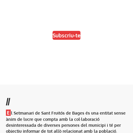
En paper i/o en digital
Escull el format que més t'agradi
Subscriu-te
//
E
l Setmanari de Sant Fruitós de Bages és una entitat sense
ànim de lucre que compta amb la col·laboració
desinteressada de diverses persones del municipi i té per
objectiu informar de tot allò relacionat amb la població.