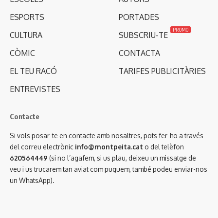
ESPORTS
PORTADES
PROMO
CULTURA
SUBSCRIU-TE
CÒMIC
CONTACTA
EL TEU RACÓ
TARIFES PUBLICITÀRIES
ENTREVISTES
Contacte
Si vols posar-te en contacte amb nosaltres, pots fer-ho a través
del correu electrònic
info@montpeita.cat
o del telèfon
620564449
(si no l’agafem, si us plau, deixeu un missatge de
veu i us trucarem tan aviat com puguem, també podeu enviar-nos
un WhatsApp).