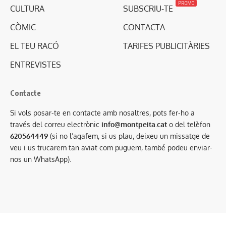
PROMO
CULTURA
SUBSCRIU-TE
CÒMIC
CONTACTA
EL TEU RACÓ
TARIFES PUBLICITÀRIES
ENTREVISTES
Contacte
Si vols posar-te en contacte amb nosaltres, pots fer-ho a
través del correu electrònic
info@montpeita.cat
o del telèfon
620564449
(si no l’agafem, si us plau, deixeu un missatge de
veu i us trucarem tan aviat com puguem, també podeu enviar-
nos un WhatsApp).