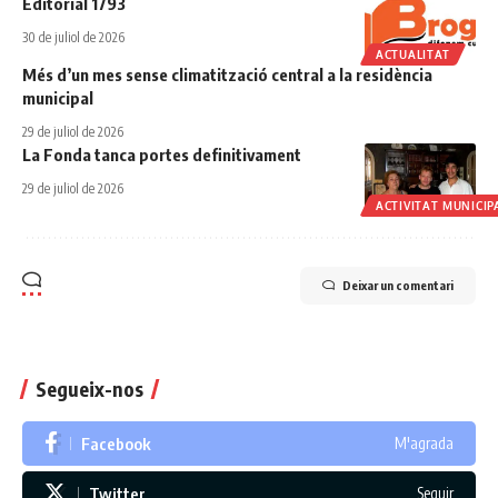
Editorial 1793
30 de juliol de 2026
ACTUALITAT
Més d’un mes sense climatització central a la residència
municipal
29 de juliol de 2026
La Fonda tanca portes definitivament
29 de juliol de 2026
ACTIVITAT MUNICIP
Deixar un comentari
Segueix-nos
Facebook
M'agrada
Twitter
Seguir