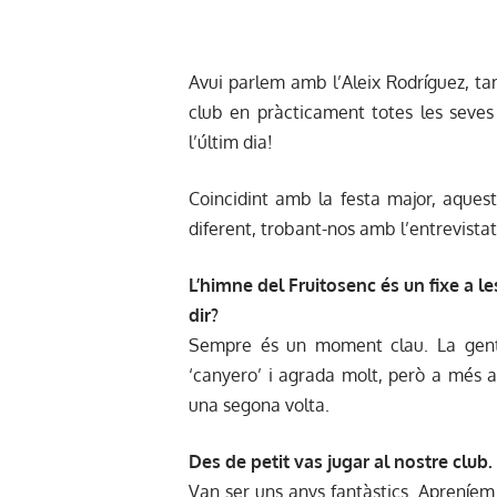
Avui parlem amb l’Aleix Rodríguez, ta
club en pràcticament totes les seves e
l’últim dia!
Coincidint amb la festa major, aque
diferent, trobant-nos amb l’entrevista
L’himne del Fruitosenc és un fixe a l
dir?
Sempre és un moment clau. La gent
‘canyero’ i agrada molt, però a més a
una segona volta.
Des de petit vas jugar al nostre clu
Van ser uns anys fantàstics. Apreníem