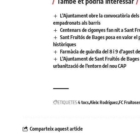
També et podria interessar
L’Ajuntament obre la convocatòria dels a
empadronats als barris
Centenars de cigonyes fan nit a Sant Fr
Sant Fruitós de Bages posa en valor el 
històriques
Farmàcia de guàrdia del 8 i 9 d’agost d
L’Ajuntament de Sant Fruitós de Bages 
urbanització de l’entorn del nou CAP
ETIQUETES
4 tocs
Aleix Rodríguez
FC Fruitose
Comparteix aquest article