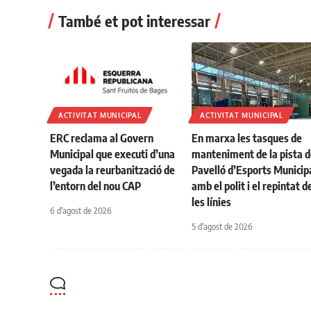
També et pot interessar
ACTIVITAT MUNICIPAL
ACTIVITAT MUNICIPAL
ERC reclama al Govern
En marxa les tasques de
Municipal que executi d’una
manteniment de la pista d
vegada la reurbanització de
Pavelló d’Esports Municip
l’entorn del nou CAP
amb el polit i el repintat d
les línies
6 d'agost de 2026
5 d'agost de 2026