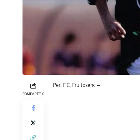
Per: F.C. Fruitosenc –
COMPARTEIX