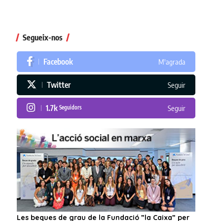
Segueix-nos
Facebook
M'agrada
Twitter
Seguir
1.7k
Seguidors
Seguir