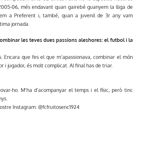
 2005-06, més endavant quan gairebé guanyem la lliga de
ugem a Preferent i, també, quan a juvenil de 3r any vam
ltima jornada.
ombinar les teves dues passions aleshores: el futbol i la
s. Encara que fes el que m’apassionava, combinar el món
 i jugador, és molt complicat. Al final has de triar.
provar-ho. M’ha d’acompanyar el temps i el físic, però tinc
nys.
nostre Instagram: @fcfruitosenc1924