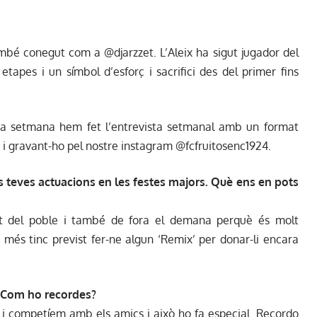
mbé conegut com a @djarzzet. L’Aleix ha sigut jugador del
tapes i un símbol d’esforç i sacrifici des del primer fins
sta setmana hem fet l’entrevista setmanal amb un format
t i gravant-ho pel nostre instagram @fcfruitosenc1924.
es teves actuacions en les festes majors. Què ens en pots
 del poble i també de fora el demana perquè és molt
 més tinc previst fer-ne algun ‘Remix’ per donar-li encara
b. Com ho recordes?
 i competíem amb els amics i això ho fa especial. Recordo