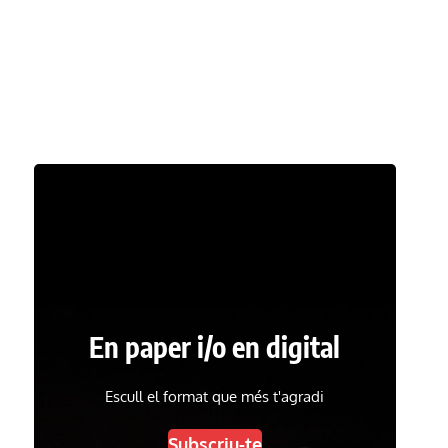
En paper i/o en digital
Escull el format que més t'agradi
Subscriu-te