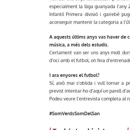
especialment la lliga guanyada l’any
Infantil Primera divisió i gairebé p
aconseguir mantenir la categoria a l’ú
A aquests últims anys vas haver de c
música, a més dels estudis.
Certament van ser uns anys molt dur
d’oci amb el futbol, on feia d’entrenador
I ara enyores el futbol?
Sí, això mai s’oblida i vull tornar a 
previst intentar-ho d’aquí un parell d’a
Podeu veure l’entrevista completa al 
#SomVerdsSomDelSan