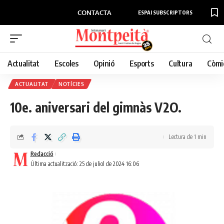
CONTACTA
ESPAI SUBSCRIPTORS
Actualitat
Escoles
Opinió
Esports
Cultura
Còmi
ACTUALITAT
NOTÍCIES
10e. aniversari del gimnàs V2O.
Lectura de 1 min
Redacció
Última actualització: 25 de juliol de 2024 16:06