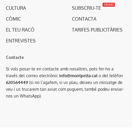
PROMO
CULTURA
SUBSCRIU-TE
CÒMIC
CONTACTA
EL TEU RACÓ
TARIFES PUBLICITÀRIES
ENTREVISTES
Contacte
Si vols posar-te en contacte amb nosaltres, pots fer-ho a
través del correu electrònic
info@montpeita.cat
o del telèfon
620564449
(si no l’agafem, si us plau, deixeu un missatge de
veu i us trucarem tan aviat com puguem, també podeu enviar-
nos un WhatsApp).