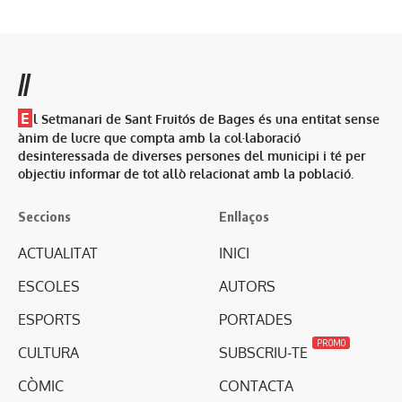
//
E
l Setmanari de Sant Fruitós de Bages és una entitat sense
ànim de lucre que compta amb la col·laboració
desinteressada de diverses persones del municipi i té per
objectiu informar de tot allò relacionat amb la població.
Seccions
Enllaços
ACTUALITAT
INICI
ESCOLES
AUTORS
ESPORTS
PORTADES
PROMO
CULTURA
SUBSCRIU-TE
CÒMIC
CONTACTA