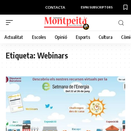
CONTACTA
ESPAI SUBSCRIPTORS
Actualitat
Escoles
Opinió
Esports
Cultura
Còmi
Etiqueta:
Webinars