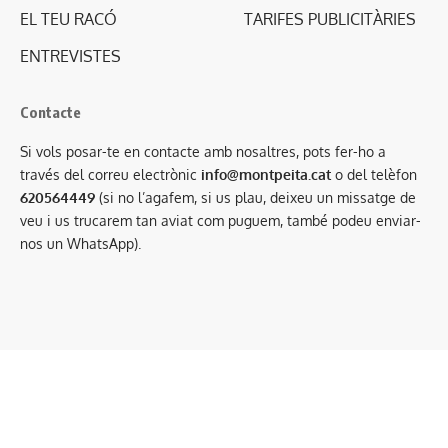
EL TEU RACÓ
TARIFES PUBLICITÀRIES
ENTREVISTES
Contacte
Si vols posar-te en contacte amb nosaltres, pots fer-ho a
través del correu electrònic
info@montpeita.cat
o del telèfon
620564449
(si no l’agafem, si us plau, deixeu un missatge de
veu i us trucarem tan aviat com puguem, també podeu enviar-
nos un WhatsApp).
Condicions generals de contractació
·
Avís legal
·
Política de privacitat
·
Política de cookies