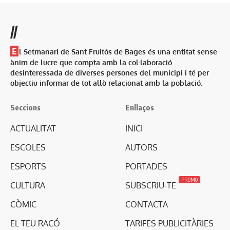
//
E
l Setmanari de Sant Fruitós de Bages és una entitat sense
ànim de lucre que compta amb la col·laboració
desinteressada de diverses persones del municipi i té per
objectiu informar de tot allò relacionat amb la població.
Seccions
Enllaços
ACTUALITAT
INICI
ESCOLES
AUTORS
ESPORTS
PORTADES
PROMO
CULTURA
SUBSCRIU-TE
CÒMIC
CONTACTA
EL TEU RACÓ
TARIFES PUBLICITÀRIES