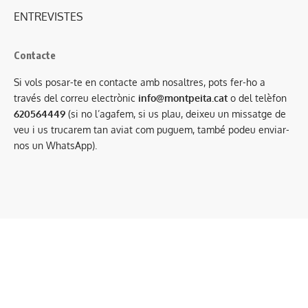
ENTREVISTES
Contacte
Si vols posar-te en contacte amb nosaltres, pots fer-ho a
través del correu electrònic
info@montpeita.cat
o del telèfon
620564449
(si no l’agafem, si us plau, deixeu un missatge de
veu i us trucarem tan aviat com puguem, també podeu enviar-
nos un WhatsApp).
Condicions generals de contractació
·
Avís legal
·
Política de privacitat
·
Política de cookies
Mitjà associat a:
Amb el suport de: