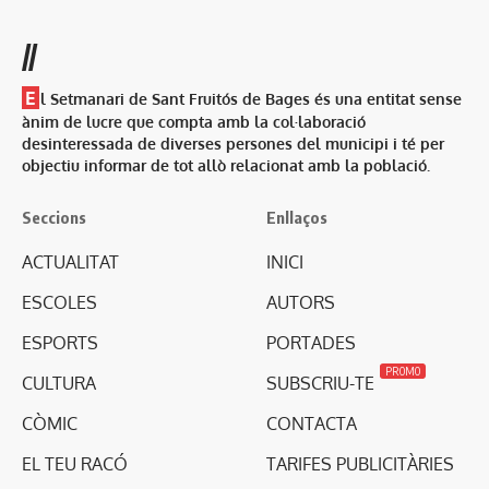
//
E
l Setmanari de Sant Fruitós de Bages és una entitat sense
ànim de lucre que compta amb la col·laboració
desinteressada de diverses persones del municipi i té per
objectiu informar de tot allò relacionat amb la població.
Seccions
Enllaços
ACTUALITAT
INICI
ESCOLES
AUTORS
ESPORTS
PORTADES
PROMO
CULTURA
SUBSCRIU-TE
CÒMIC
CONTACTA
EL TEU RACÓ
TARIFES PUBLICITÀRIES