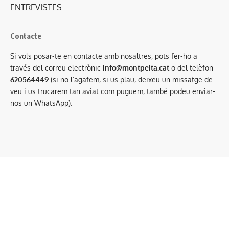
ENTREVISTES
Contacte
Si vols posar-te en contacte amb nosaltres, pots fer-ho a
través del correu electrònic
info@montpeita.cat
o del telèfon
620564449
(si no l’agafem, si us plau, deixeu un missatge de
veu i us trucarem tan aviat com puguem, també podeu enviar-
nos un WhatsApp).
Condicions generals de contractació
·
Avís legal
·
Política de privacitat
·
Política de cookies
Mitjà associat a:
Amb el suport de: