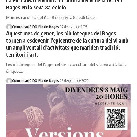
La Fira ViBa reivindica la cultura del vi de la DO Pla
Bages en la seva 8a edició
Manresa acollirà del 6 al 8 de juny la 8a edició de…
Comunicació DO Pla de Bages
27 de maig de 2025
Aquest mes de gener, les biblioteques del Bages
tornen a esdevenir l’epicentre de la cultura del vi amb
un ampli ventall d’activitats que mariden tradició,
territori i art.
Les biblioteques del Bages celebren la cultura del vi amb activitats
úniques…
Comunicació DO Pla de Bages
22 de gener de 2025