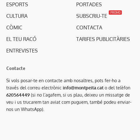
ESPORTS
PORTADES
PROMO
CULTURA
SUBSCRIU-TE
CÒMIC
CONTACTA
EL TEU RACÓ
TARIFES PUBLICITÀRIES
ENTREVISTES
Contacte
Si vols posar-te en contacte amb nosaltres, pots fer-ho a
través del correu electrònic
info@montpeita.cat
o del telèfon
620564449
(si no l’agafem, si us plau, deixeu un missatge de
veu i us trucarem tan aviat com puguem, també podeu enviar-
nos un WhatsApp).