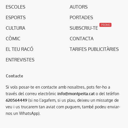
ESCOLES
AUTORS
ESPORTS
PORTADES
PROMO
CULTURA
SUBSCRIU-TE
CÒMIC
CONTACTA
EL TEU RACÓ
TARIFES PUBLICITÀRIES
ENTREVISTES
Contacte
Si vols posar-te en contacte amb nosaltres, pots fer-ho a
través del correu electrònic
info@montpeita.cat
o del telèfon
620564449
(si no l’agafem, si us plau, deixeu un missatge de
veu i us trucarem tan aviat com puguem, també podeu enviar-
nos un WhatsApp).