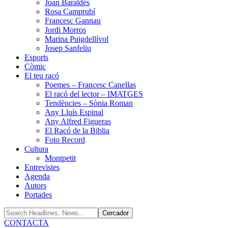
Joan Baraldés
Rosa Camprubí
Francesc Gannau
Jordi Morros
Marina Puigdellívol
Josep Sanfeliu
Esports
Còmic
El teu racó
Poemes – Francesc Canellas
El racó del lector – IMATGES
Tendències – Sònia Roman
Any Lluís Espinal
Any Alfred Figueras
El Racó de la Biblia
Foto Record
Cultura
Montpetit
Entrevistes
Agenda
Autors
Portades
CONTACTA