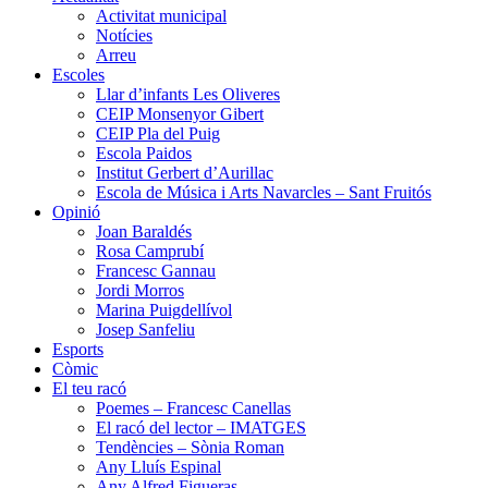
Activitat municipal
Notícies
Arreu
Escoles
Llar d’infants Les Oliveres
CEIP Monsenyor Gibert
CEIP Pla del Puig
Escola Paidos
Institut Gerbert d’Aurillac
Escola de Música i Arts Navarcles – Sant Fruitós
Opinió
Joan Baraldés
Rosa Camprubí
Francesc Gannau
Jordi Morros
Marina Puigdellívol
Josep Sanfeliu
Esports
Còmic
El teu racó
Poemes – Francesc Canellas
El racó del lector – IMATGES
Tendències – Sònia Roman
Any Lluís Espinal
Any Alfred Figueras