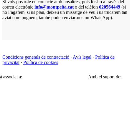
Si vols posar-te en contacte amb nosaltres, pots fer-ho a través del
correu electrònic
info@montpeita.cat
o del telèfon
620564449
(si
no l’agafem, si us plau, deixeu un missatge de veu i us trucarem tan
aviat com puguem, també podeu enviar-nos un WhatsApp).
Condicions generals de contractació
·
Avís legal
·
Política de
privacitat
·
Política de cookies
à associat a:
Amb el suport de: