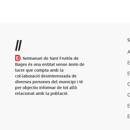
S
//
A
E
l Setmanari de Sant Fruitós de
Bages és una entitat sense ànim de
lucre que compta amb la
col·laboració desinteressada de
diverses persones del municipi i té
per objectiu informar de tot allò
relacionat amb la població.
E