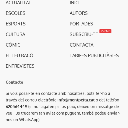
ACTUALITAT
INICI
ESCOLES
AUTORS
ESPORTS
PORTADES
PROMO
CULTURA
SUBSCRIU-TE
CÒMIC
CONTACTA
EL TEU RACÓ
TARIFES PUBLICITÀRIES
ENTREVISTES
Contacte
Si vols posar-te en contacte amb nosaltres, pots fer-ho a
través del correu electrònic
info@montpeita.cat
o del telèfon
620564449
(si no l’agafem, si us plau, deixeu un missatge de
veu i us trucarem tan aviat com puguem, també podeu enviar-
nos un WhatsApp).