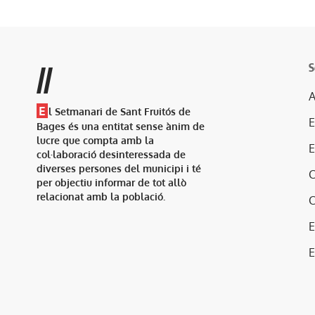
S
//
A
E
l Setmanari de Sant Fruitós de
Bages és una entitat sense ànim de
lucre que compta amb la
col·laboració desinteressada de
diverses persones del municipi i té
per objectiu informar de tot allò
relacionat amb la població.
E