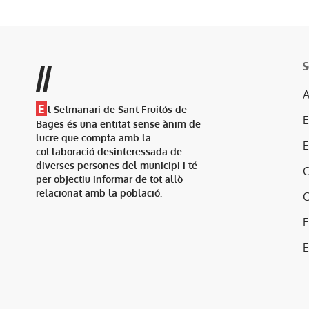
S
//
A
E
l Setmanari de Sant Fruitós de
Bages és una entitat sense ànim de
lucre que compta amb la
col·laboració desinteressada de
diverses persones del municipi i té
per objectiu informar de tot allò
relacionat amb la població.
E