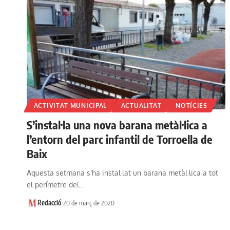
ACTIVITAT MUNICIPAL
ACTUALITAT
NOTÍCIES
S’instal·la una nova barana metàl·lica a
l’entorn del parc infantil de Torroella de
Baix
Aquesta setmana s’ha instal·lat un barana metàl·lica a tot
el perímetre del…
Redacció
20 de març de 2020