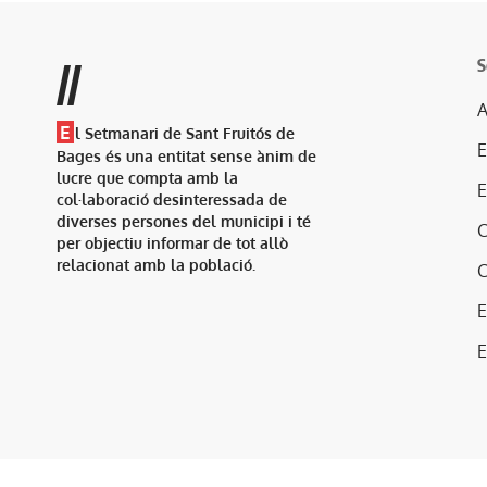
S
//
A
E
l Setmanari de Sant Fruitós de
Bages és una entitat sense ànim de
lucre que compta amb la
col·laboració desinteressada de
diverses persones del municipi i té
per objectiu informar de tot allò
relacionat amb la població.
E