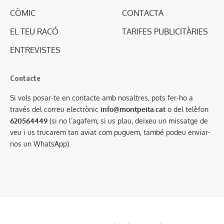
CÒMIC
CONTACTA
EL TEU RACÓ
TARIFES PUBLICITÀRIES
ENTREVISTES
Contacte
Si vols posar-te en contacte amb nosaltres, pots fer-ho a
través del correu electrònic
info@montpeita.cat
o del telèfon
620564449
(si no l’agafem, si us plau, deixeu un missatge de
veu i us trucarem tan aviat com puguem, també podeu enviar-
nos un WhatsApp).