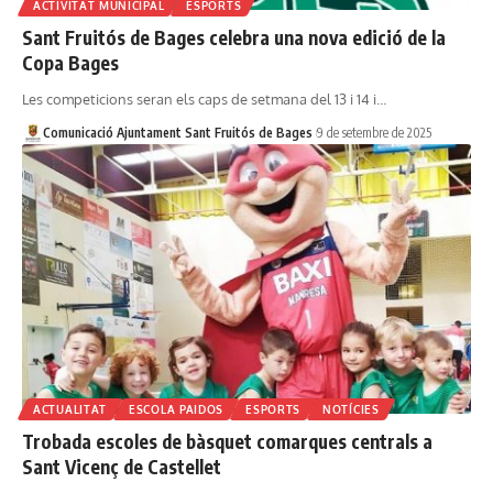
ACTIVITAT MUNICIPAL
ESPORTS
Sant Fruitós de Bages celebra una nova edició de la
Copa Bages
Les competicions seran els caps de setmana del 13 i 14 i…
Comunicació Ajuntament Sant Fruitós de Bages
9 de setembre de 2025
ACTUALITAT
ESCOLA PAIDOS
ESPORTS
NOTÍCIES
Trobada escoles de bàsquet comarques centrals a
Sant Vicenç de Castellet