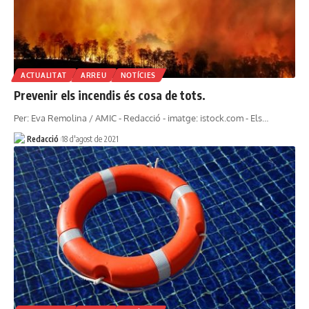
ACTUALITAT
ARREU
NOTÍCIES
Prevenir els incendis és cosa de tots.
Per: Eva Remolina / AMIC - Redacció - imatge: istock.com - Els…
Redacció
18 d'agost de 2021