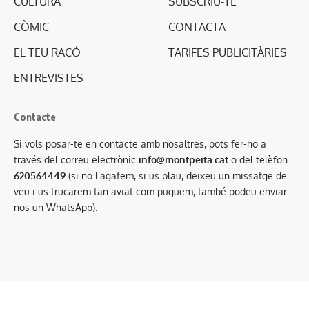
CULTURA
SUBSCRIU-TE
CÒMIC
CONTACTA
EL TEU RACÓ
TARIFES PUBLICITÀRIES
ENTREVISTES
Contacte
Si vols posar-te en contacte amb nosaltres, pots fer-ho a
través del correu electrònic
info@montpeita.cat
o del telèfon
620564449
(si no l’agafem, si us plau, deixeu un missatge de
veu i us trucarem tan aviat com puguem, també podeu enviar-
nos un WhatsApp).