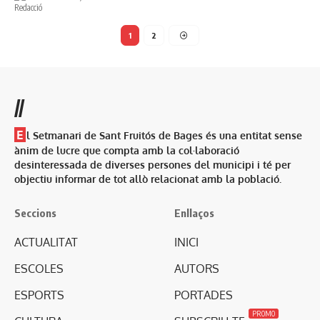
1
2
//
E
l Setmanari de Sant Fruitós de Bages és una entitat sense
ànim de lucre que compta amb la col·laboració
desinteressada de diverses persones del municipi i té per
objectiu informar de tot allò relacionat amb la població.
Seccions
Enllaços
ACTUALITAT
INICI
ESCOLES
AUTORS
ESPORTS
PORTADES
PROMO