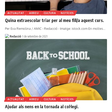
ACTUALITAT
ARREU
CULTURA
NOTÍCIES
Quina extraescolar triar per al meu fill/a aquest curs.
Per Eva Remolina / AMIC - Redacció - Imatge: istock.com En moltes…
Redacció
1 de setembre de 2021
ACTUALITAT
ARREU
CULTURA
NOTÍCIES
Ajudar als nens en la tornada al col·legi.