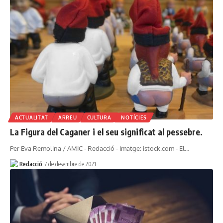
ACTUALITAT
ARREU
CULTURA
NOTÍCIES
La Figura del Caganer i el seu significat al pessebre.
Per Eva Remolina / AMIC - Redacció - Imatge: istock.com - El…
Redacció
7 de desembre de 2021