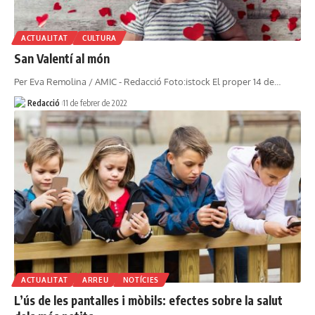
ACTUALITAT
CULTURA
San Valentí al món
Per Eva Remolina / AMIC - Redacció Foto:istock El proper 14 de…
Redacció
11 de febrer de 2022
ACTUALITAT
ARREU
NOTÍCIES
L’ús de les pantalles i mòbils: efectes sobre la salut