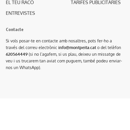
EL TEU RACÓ
TARIFES PUBLICITÀRIES
ENTREVISTES
Contacte
Si vols posar-te en contacte amb nosaltres, pots fer-ho a
través del correu electrònic
info@montpeita.cat
o del telèfon
620564449
(si no l’agafem, si us plau, deixeu un missatge de
veu i us trucarem tan aviat com puguem, també podeu enviar-
nos un WhatsApp).
Condicions generals de contractació
·
Avís legal
·
Política de privacitat
·
Política de cookies