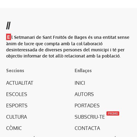
//
E
l Setmanari de Sant Fruitós de Bages és una entitat sense
ànim de lucre que compta amb la col·laboració
desinteressada de diverses persones del municipi i té per
objectiu informar de tot allò relacionat amb la població.
Seccions
Enllaços
ACTUALITAT
INICI
ESCOLES
AUTORS
ESPORTS
PORTADES
PROMO
CULTURA
SUBSCRIU-TE
CÒMIC
CONTACTA