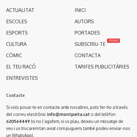
ACTUALITAT
INICI
ESCOLES
AUTORS
ESPORTS
PORTADES
PROMO
CULTURA
SUBSCRIU-TE
CÒMIC
CONTACTA
EL TEU RACÓ
TARIFES PUBLICITÀRIES
ENTREVISTES
Contacte
Si vols posar-te en contacte amb nosaltres, pots fer-ho a través
del correu electrònic
info@montpeita.cat
o del telèfon
620564449
(si no l’agafem, si us plau, deixeu un missatge de
veu i us trucarem tan aviat com puguem, també podeu enviar-nos
un WhatsApp).