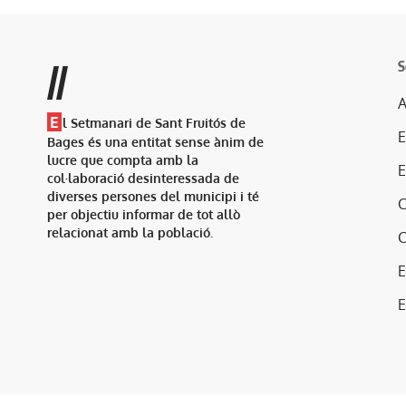
S
//
A
E
l Setmanari de Sant Fruitós de
Bages és una entitat sense ànim de
lucre que compta amb la
col·laboració desinteressada de
diverses persones del municipi i té
per objectiu informar de tot allò
relacionat amb la població.
E