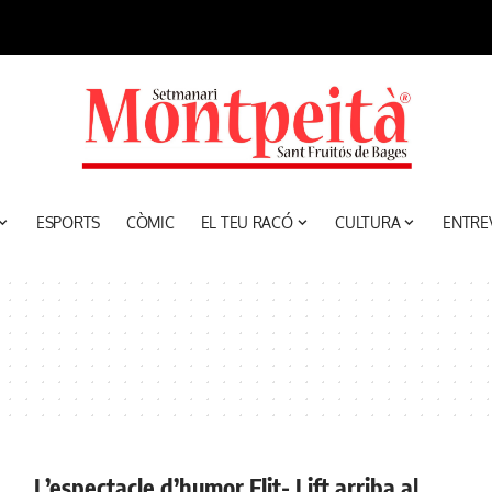
ESPORTS
CÒMIC
EL TEU RACÓ
CULTURA
ENTRE
L’espectacle d’humor Flit- Lift arriba al