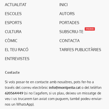
ACTUALITAT
INICI
ESCOLES
AUTORS
ESPORTS
PORTADES
PROMO
CULTURA
SUBSCRIU-TE
CÒMIC
CONTACTA
EL TEU RACÓ
TARIFES PUBLICITÀRIES
ENTREVISTES
Contacte
Si vols posar-te en contacte amb nosaltres, pots fer-ho a
través del correu electrònic
info@montpeita.cat
o del telèfon
620564449
(si no l’agafem, si us plau, deixeu un missatge de
veu i us trucarem tan aviat com puguem, també podeu enviar-
nos un WhatsApp).