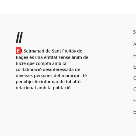
S
//
A
E
l Setmanari de Sant Fruitós de
Bages és una entitat sense ànim de
lucre que compta amb la
col·laboració desinteressada de
diverses persones del municipi i té
per objectiu informar de tot allò
relacionat amb la població.
E