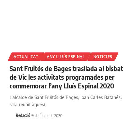
ACTUALITAT
ANY LLUÍS ESPINAL
NOTÍCIES
Sant Fruitós de Bages trasllada al bisbat
de Vic les activitats programades per
commemorar l’any Lluís Espinal 2020
L’alcalde de Sant Fruitós de Bages, Joan Carles Batanés,
s’ha reunit aquest…
Redacció
9 de febrer de 2020