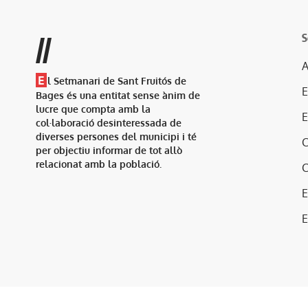
S
//
A
E
l Setmanari de Sant Fruitós de
Bages és una entitat sense ànim de
lucre que compta amb la
col·laboració desinteressada de
diverses persones del municipi i té
per objectiu informar de tot allò
relacionat amb la població.
E