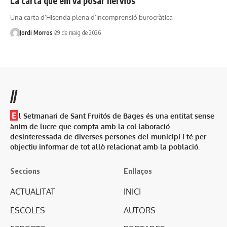
La carta que em va posar nerviós
Una carta d’Hisenda plena d’incomprensió burocràtica
Jordi Morros
29 de maig de 2026
//
E
l Setmanari de Sant Fruitós de Bages és una entitat sense
ànim de lucre que compta amb la col·laboració
desinteressada de diverses persones del municipi i té per
objectiu informar de tot allò relacionat amb la població.
Seccions
Enllaços
ACTUALITAT
INICI
ESCOLES
AUTORS