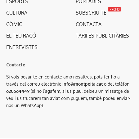
ESPORTS
PORTADES
PROMO
CULTURA
SUBSCRIU-TE
CÒMIC
CONTACTA
EL TEU RACÓ
TARIFES PUBLICITÀRIES
ENTREVISTES
Contacte
Si vols posar-te en contacte amb nosaltres, pots fer-ho a
través del correu electrònic
info@montpeita.cat
o del telèfon
620564449
(si no l’agafem, si us plau, deixeu un missatge de
veu i us trucarem tan aviat com puguem, també podeu enviar-
nos un WhatsApp).