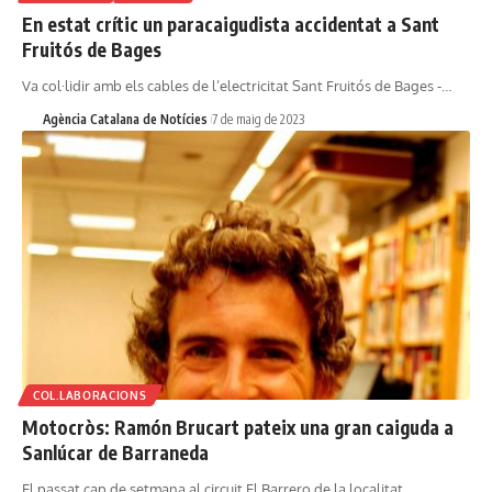
En estat crític un paracaigudista accidentat a Sant
Fruitós de Bages
Va col·lidir amb els cables de l’electricitat Sant Fruitós de Bages -…
Agència Catalana de Notícies
7 de maig de 2023
COL.LABORACIONS
Motocròs: Ramón Brucart pateix una gran caiguda a
Sanlúcar de Barraneda
El passat cap de setmana al circuit El Barrero de la localitat…