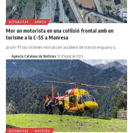
ACTUALITAT
ARREU
Mor un motorista en una col·lisió frontal amb un
turisme a la C-55 a Manresa
Ja són 97 les víctimes mortals en accident de trànsit enguany a…
Agència Catalana de Notícies
10 d'agost de 2023
ACTUALITAT
NOTÍCIES