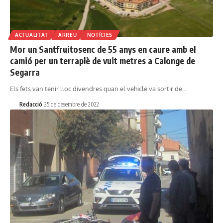
ACTUALITAT
ARREU
NOTÍCIES
Mor un Santfruitosenc de 55 anys en caure amb el
camió per un terraplè de vuit metres a Calonge de
Segarra
Els fets van tenir lloc divendres quan el vehicle va sortir de…
Redacció
25 de desembre de 2022