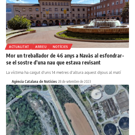
ACTUALITAT
ARREU
NOTÍCIES
Mor un treballador de 46 anys a Navàs al esfondrar-
se el sostre d’una nau que estava revisant
La víctima ha caigut d'uns 14 metres d'altura aquest dijous al matí
Agència Catalana de Notícies
28 de setembre de 2023