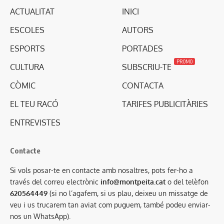
ACTUALITAT
INICI
ESCOLES
AUTORS
ESPORTS
PORTADES
PROMO
CULTURA
SUBSCRIU-TE
CÒMIC
CONTACTA
EL TEU RACÓ
TARIFES PUBLICITÀRIES
ENTREVISTES
Contacte
Si vols posar-te en contacte amb nosaltres, pots fer-ho a
través del correu electrònic
info@montpeita.cat
o del telèfon
620564449
(si no l’agafem, si us plau, deixeu un missatge de
veu i us trucarem tan aviat com puguem, també podeu enviar-
nos un WhatsApp).