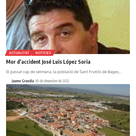
ACTUALITAT
NOTÍCIES
Mor d’accident José Luis López Soria
El passat cap de setmana, la població de Sant Fruitós de Bages,…
Jaume Grandia
30 de desembre de 2022