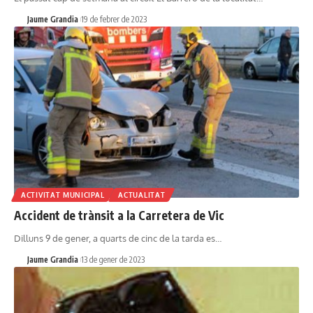
Jaume Grandia
19 de febrer de 2023
ACTIVITAT MUNICIPAL
ACTUALITAT
Accident de trànsit a la Carretera de Vic
Dilluns 9 de gener, a quarts de cinc de la tarda es…
Jaume Grandia
13 de gener de 2023