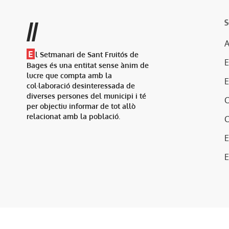
S
//
A
E
l Setmanari de Sant Fruitós de
Bages és una entitat sense ànim de
lucre que compta amb la
col·laboració desinteressada de
diverses persones del municipi i té
per objectiu informar de tot allò
relacionat amb la població.
E