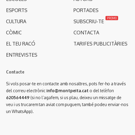
ESPORTS
PORTADES
PROMO
CULTURA
SUBSCRIU-TE
CÒMIC
CONTACTA
EL TEU RACÓ
TARIFES PUBLICITÀRIES
ENTREVISTES
Contacte
Si vols posar-te en contacte amb nosaltres, pots fer-ho a través
del correu electrònic
info@montpeita.cat
o del telèfon
620564449
(si no l’agafem, si us plau, deixeu un missatge de
veu i us trucarem tan aviat com puguem, també podeu enviar-nos
un WhatsApp).