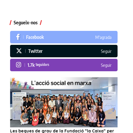
Segueix-nos
Facebook
M'agrada
Twitter
Seguir
1.7k
Seguidors
Seguir