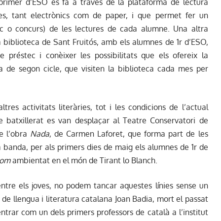
 primer d’ESO es fa a través de la plataforma de lectura
bres, tant electrònics com de paper, i que permet fer un
c o concurs) de les lectures de cada alumne. Una altra
la biblioteca de Sant Fruitós, amb els alumnes de 1r d’ESO,
e préstec i conèixer les possibilitats que els ofereix la
rta de segon cicle, que visiten la biblioteca cada mes per
tres activitats literàries, tot i les condicions de l’actual
 batxillerat es van desplaçar al Teatre Conservatori de
re l’obra
Nada
, de Carmen Laforet, que forma part de les
a banda, per als primers dies de maig els alumnes de 1r de
oom
ambientat en el món de Tirant lo Blanch.
 entre els joves, no podem tancar aquestes línies sense un
 de llengua i literatura catalana Joan Badia, mort el passat
ntrar com un dels primers professors de català a l’institut