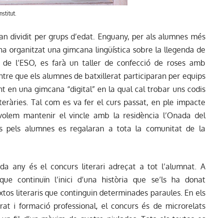
nstitut.
han dividit per grups d’edat. Enguany, per als alumnes més
s’ha organitzat una gimcana lingüística sobre la llegenda de
4t de l’ESO, es farà un taller de confecció de roses amb
ntre que els alumnes de batxillerat participaran per equips
t en una gimcana “digital” en la qual cal trobar uns codis
teràries. Tal com es va fer el curs passat, en ple impacte
volem mantenir el vincle amb la residència l’Onada del
es pels alumnes es regalaran a tota la comunitat de la
da any és el concurs literari adreçat a tot l’alumnat. A
que continuïn l’inici d’una història que se’ls ha donat
extos literaris que continguin determinades paraules. En els
rat i formació professional, el concurs és de microrelats