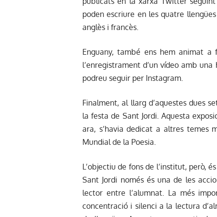
publicats en la xarxa Twitter seguint
poden escriure en les quatre llengües p
anglès i francès.
Enguany, també ens hem animat a fer
l’enregistrament d’un vídeo amb una hi
podreu seguir per Instagram.
Finalment, al llarg d’aquestes dues 
la festa de Sant Jordi. Aquesta exposici
ara, s’havia dedicat a altres temes 
Mundial de la Poesia.
L’objectiu de fons de l’institut, però,
Sant Jordi només és una de les accion
lector entre l’alumnat. La més impo
concentració i silenci a la lectura d’