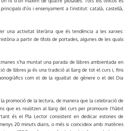
 un fil d’un màxim de quatre piulades. Tots els textos es
rincipals d’ús i ensenyament a l’institut: català, castellà,
 una activitat literària que és tendència a les xarxes:
stòria a partir de títols de portades, algunes de les quals
setmanes s’ha muntat una parada de llibres ambientada en
ó de llibres ja és una tradició al llarg de tot el curs i, fins
monogràfics com el de la igualtat de gènere o el del Dia
 és la promoció de la lectura, de manera que la celebració de
s que es realitzen al llarg del curs per promoure l’hàbit
rtant és el Pla Lector consistent en dedicar estones de
almenys 20 minuts diaris, o més si coincideix amb matèries