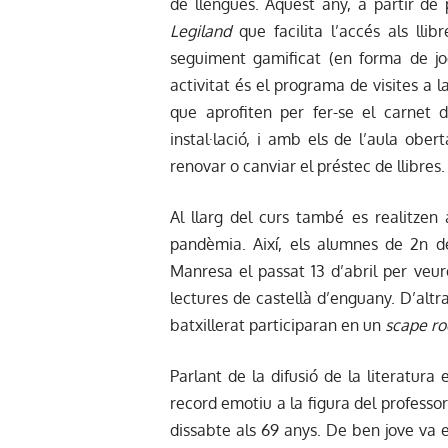
de llengües. Aquest any, a partir de
Legiland
que facilita l’accés als lli
seguiment gamificat (en forma de jo
activitat és el programa de visites a 
que aprofiten per fer-se el carnet d
instal·lació, i amb els de l’aula obe
renovar o canviar el préstec de llibres.
Al llarg del curs també es realitzen al
pandèmia. Així, els alumnes de 2n de
Manresa el passat 13 d’abril per veu
lectures de castellà d’enguany. D’altr
batxillerat participaran en un
scape r
Parlant de la difusió de la literatura
record emotiu a la figura del professor
dissabte als 69 anys. De ben jove va e