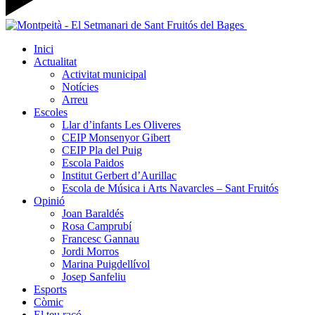
Inici
Actualitat
Activitat municipal
Notícies
Arreu
Escoles
Llar d’infants Les Oliveres
CEIP Monsenyor Gibert
CEIP Pla del Puig
Escola Paidos
Institut Gerbert d’Aurillac
Escola de Música i Arts Navarcles – Sant Fruitós
Opinió
Joan Baraldés
Rosa Camprubí
Francesc Gannau
Jordi Morros
Marina Puigdellívol
Josep Sanfeliu
Esports
Còmic
El teu racó